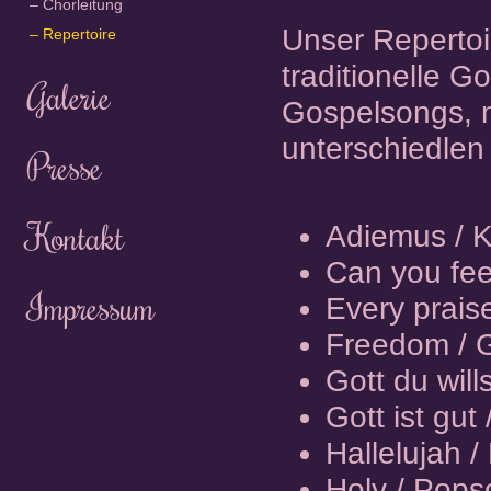
Chorleitung
Unser Repertoir
Repertoire
traditionelle G
Galerie
Gospelsongs, 
unterschiedle
Presse
Kontakt
Adiemus / K
Can you fee
Impressum
Every prais
Freedom / 
Gott du will
Gott ist gut
Hallelujah /
Holy / Pop