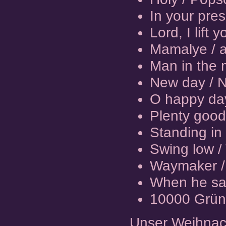
In your pre
Lord, I lift
Mamalye / af
Man in the 
New day / N
O happy day
Plenty good 
Standing in 
Swing low / 
Waymaker /
When he sain
10000 Gründ
Unser Weihnac