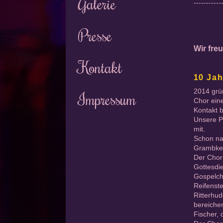
Galerie
-----------
Presse
Wir fre
Kontakt
10 Ja
2014 grü
Impressum
Chor ein
Kontakt b
Unsere P
mit.
Schon na
Grambke
Der Chor
Gottesdie
Gospelcho
Reifenst
Ritterhud
bereicher
Fischer, 