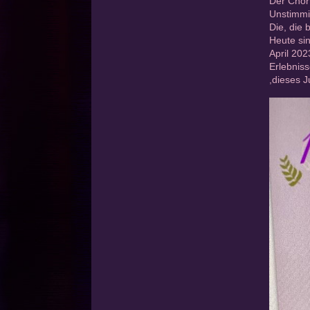
Der Chor 
Unstimmig
Die, die 
Heute sin
April 202
Erlebniss
,dieses J