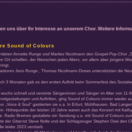
------------------------------------------------------------------------------------------
uen uns über Ihr Interesse an unserem Chor. Weitere Informa
hre Sound of Colours
ndeten Annette Runge und Marlies Nicolmann den Gospel-Pop-Chor „Sou
en Ort schaffen, der Menschen jeden Alters, vor allem aber jüngere M
ringt.
astoren Jens Runge , Thomas Nicolmann-Drews unterstützten die Ne
ch 3 Monaten gab es den ersten Auftritt beim Sommerfest des Sozialwe
.
 wuchs schnell und vereinte Sängerinnen und Sänger im Alter von 11-8
nstgestaltungen und Auftritten, ging Sound of Colours immer wieder au
r „Voice & Soul“ gastierten sie u.a. In Erfurt, Mühlhausen, Bad Lange
ein. Höhepunkte der letzten 10 Jahre waren auch das Konzert mit Kat
e. Radio Bremen gestaltete ein Sendung u.a. mit Sound of Colours zum
te der Gitarrist Steve Nolte und der Schlagzeuger Stephen Osei den Chor
die leider 2023 verstarb.