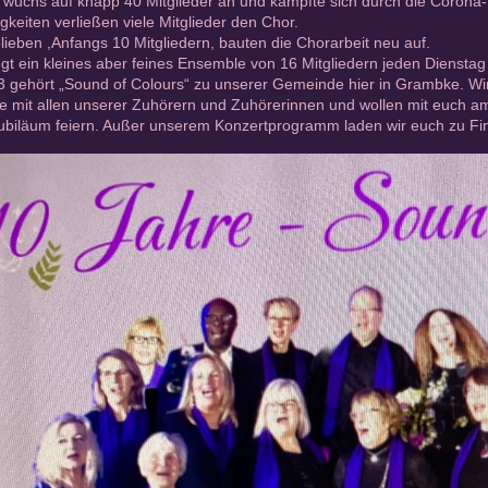
wuchs auf knapp 40 Mitglieder an und kämpfte sich durch die Corona-
keiten verließen viele Mitglieder den Chor.
blieben ,Anfangs 10 Mitgliedern, bauten die Chorarbeit neu auf.
gt ein kleines aber feines Ensemble von 16 Mitgliedern jeden Diensta
3 gehört „Sound of Colours“ zu unserer Gemeinde hier in Grambke. Wir
e mit allen unserer Zuhörern und Zuhörerinnen und wollen mit euch am
ubiläum feiern. Außer unserem Konzertprogramm laden wir euch zu Finger