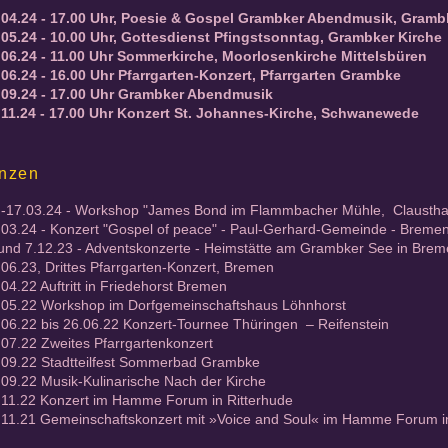
.04.24 - 17.00 Uhr, Poesie & Gospel Grambker Abendmusik, Gramb
.05.24 - 10.00 Uhr, Gottesdienst Pfingstsonntag, Grambker Kirche
.06.24 - 11.00 Uhr Sommerkirche, Moorlosenkirche Mittelsbüren
.06.24 - 16.00 Uhr Pfarrgarten-Konzert, Pfarrgarten Grambke
.09.24 - 17.00 Uhr Grambker Abendmusik
.11.24 - 17.00 Uhr Konzert St. Johannes-Kirche, Schwanewede
nzen
.-17.03.24 - Workshop "James Bond im Flammbacher Mühle, Clausthal-
.03.24 - Konzert "Gospel of peace" - Paul-Gerhard-Gemeinde - Breme
 und 7.12.23 - Adventskonzerte - Heimstätte am Grambker See in Brem
.06.23, Drittes Pfarrgarten-Konzert, Bremen
04.22 Auftritt in Friedehorst Bremen
.05.22 Workshop im Dorfgemeinschaftshaus Löhnhorst
.06.22 bis 26.06.22 Konzert-Tournee Thüringen – Reifenstein
.07.22 Zweites Pfarrgartenkonzert
.09.22 Stadtteilfest Sommerbad Grambke
.09.22 Musik-Kulinarische Nach der Kirche
.11.22 Konzert im Hamme Forum in Ritterhude
.11.21 Gemeinschaftskonzert mit »Voice and Soul« im Hamme Forum in