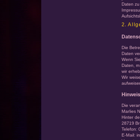
Daten zu
Impressu
Aufsicht
2. All
Datens
Die Betr
Daten ver
Wenn Sie
Daten, mi
wir erheb
Wir weise
aufweisen
Hinweis
Die veran
Marlies 
Hinter d
28719 B
Telefon:
E-Mail: 