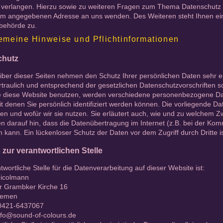
 verlangen. Hierzu sowie zu weiteren Fragen zum Thema Datenschutz kö
m angegebenen Adresse an uns wenden. Des Weiteren steht Ihnen ein
sbehörde zu.
gemeine Hinweise und Pflichtinformationen
chutz
eiber dieser Seiten nehmen den Schutz Ihrer persönlichen Daten sehr 
traulich und entsprechend der gesetzlichen Datenschutzvorschriften s
 diese Website benutzen, werden verschiedene personenbezogene D
t denen Sie persönlich identifiziert werden können. Die vorliegende Da
en und wofür wir sie nutzen. Sie erläutert auch, wie und zu welchem Z
n darauf hin, dass die Datenübertragung im Internet (z.B. bei der Kom
 kann. Ein lückenloser Schutz der Daten vor dem Zugriff durch Dritte is
 zur verantwortlichen Stelle
twortliche Stelle für die Datenverarbeitung auf dieser Website ist:
Nicolmann
er Grambker Kirche 16
remen
 0421-6437067
info@sound-of-colours.de