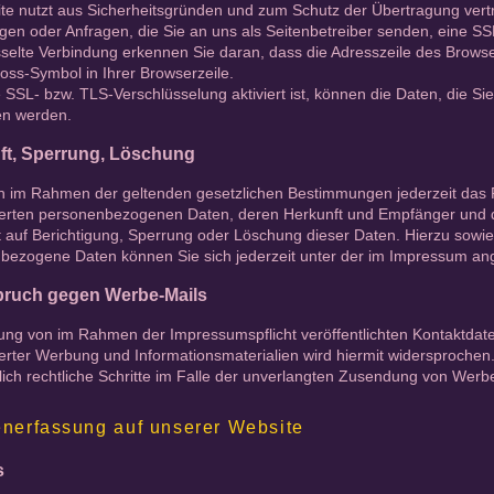
te nutzt aus Sicherheitsgründen und zum Schutz der Übertragung vertra
gen oder Anfragen, die Sie an uns als Seitenbetreiber senden, eine S
selte Verbindung erkennen Sie daran, dass die Adresszeile des Browsers
ss-Symbol in Ihrer Browserzeile.
SSL- bzw. TLS-Verschlüsselung aktiviert ist, können die Daten, die Sie 
en werden.
t, Sperrung, Löschung
n im Rahmen der geltenden gesetzlichen Bestimmungen jederzeit das Re
erten personenbezogenen Daten, deren Herkunft und Empfänger und d
t auf Berichtigung, Sperrung oder Löschung dieser Daten. Hierzu sow
bezogene Daten können Sie sich jederzeit unter der im Impressum a
pruch gegen Werbe-Mails
ung von im Rahmen der Impressumspflicht veröffentlichten Kontaktdat
rter Werbung und Informationsmaterialien wird hiermit widersprochen. 
ich rechtliche Schritte im Falle der unverlangten Zusendung von Wer
enerfassung auf unserer Website
s