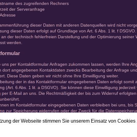
stname des zugreifenden Rechners
rzeit der Serveranfrage
-Adresse
ammenführung dieser Daten mit anderen Datenquellen wird nicht vor
sung dieser Daten erfolgt auf Grundlage von Art. 6 Abs. 1 lit. f DSGVO
 an der technisch fehlerfreien Darstellung und der Optimierung seiner
asst werden.
formular
 uns per Kontaktformular Anfragen zukommen lassen, werden Ihre Ang
n dort angegebenen Kontaktdaten zwecks Bearbeitung der Anfrage und 
rt. Diese Daten geben wir nicht ohne Ihre Einwilligung weiter.
beitung der in das Kontaktformular eingegebenen Daten erfolgt somit a
ung (Art. 6 Abs. 1 lit. a DSGVO). Sie können diese Einwilligung jederzei
g per E-Mail an uns. Die Rechtmäßigkeit der bis zum Widerruf erfolgt
unberührt.
hnen im Kontaktformular eingegebenen Daten verbleiben bei uns, bis S
ung zur Speicherung widerrufen oder der Zweck für die Datenspeicherun
ung Ihrer Anfrage). Zwingende gesetzliche Bestimmungen – insbesonde
tzung der Webseite stimmen Sie unserem Einsatz von Cookies 