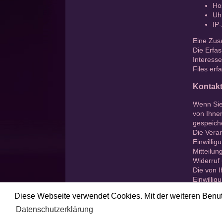
Ho
Uh
IP
Eine Zus
Die Erfas
Interesse
Files erf
Kontakt
Wenn Sie
von Ihne
gespeiche
Die Verar
Einwillig
Mitteilun
Widerruf 
Die von I
Einwillig
Bearbeit
Diese Webseite verwendet Cookies. Mit der weiteren Benu
Datenschutzerklärung