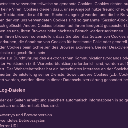
rnetseiten verwenden teilweise so genannte Cookies. Cookies richten 
 keine Viren. Cookies dienen dazu, unser Angebot nutzerfreundlicher, 
ne Textdateien, die auf Ihrem Rechner abgelegt werden und die Ihr Bro
ten der von uns verwendeten Cookies sind so genannte “Session-Cook
ch gelöscht. Andere Cookies bleiben auf Ihrem Endgerät gespeichert b
hen es uns, Ihren Browser beim nächsten Besuch wiederzuerkennen.
n Ihren Browser so einstellen, dass Sie über das Setzen von Cookies 
l erlauben, die Annahme von Cookies für bestimmte Fälle oder generel
er Cookies beim Schließen des Browser aktivieren. Bei der Deaktivier
bsite eingeschränkt sein.
 die zur Durchführung des elektronischen Kommunikationsvorgangs oder
er Funktionen (z.B. Warenkorbfunktion) erforderlich sind, werden auf G
rt. Der Websitebetreiber hat ein berechtigtes Interesse an der Speich
ierten Bereitstellung seiner Dienste. Soweit andere Cookies (z.B. Cook
ert werden, werden diese in dieser Datenschutzerklärung gesondert be
Log-Dateien
der der Seiten erhebt und speichert automatisch Informationen in so 
ch an uns übermittelt. Dies sind:
owsertyp und Browserversion
rwendetes Betriebssystem
ferrer URL