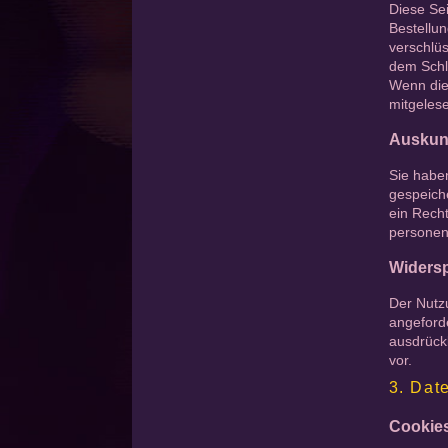
Diese Sei
Bestellun
verschlüs
dem Schlo
Wenn die 
mitgeles
Auskunf
Sie habe
gespeich
ein Rech
personen
Widers
Der Nutz
angeforde
ausdrückl
vor.
3. Dat
Cookie