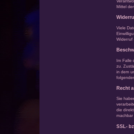
Verantwor
Mittel d
Widerru
Viele Dat
Einwillig
Widerruf 
Beschwe
Im Falle 
zu. Zust
in dem u
folgende
Recht a
Sie haben
verarbeit
die direk
machbar i
SSL- bz