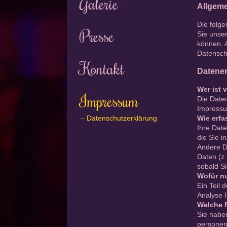
Galerie
Allgeme
Die folg
Presse
Sie unser
können. 
Datensch
Kontakt
Datener
Wer ist 
Impressum
Die Date
Impressu
Wie erfa
Datenschutzerklärung
Ihre Date
die Sie i
Andere D
Daten (z.
sobald Si
Wofür nu
Ein Teil 
Analyse 
Welche R
Sie haben
personen