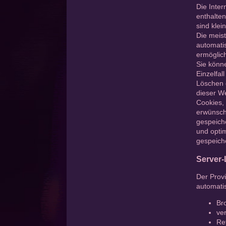
Die Inte
enthalten
sind klei
Die meis
automatis
ermöglic
Sie könne
Einzelfal
Löschen d
dieser We
Cookies,
erwünscht
gespeiche
und optim
gespeich
Server-
Der Provi
automatis
Br
ve
Re