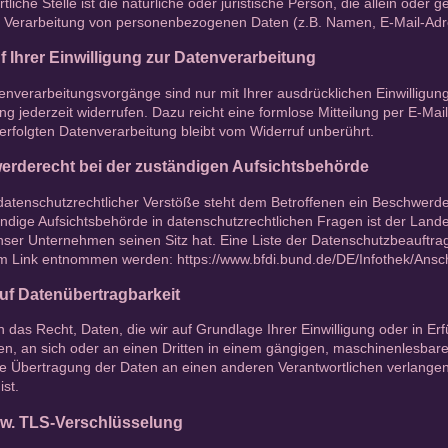
tliche Stelle ist die natürliche oder juristische Person, die allein od
er Verarbeitung von personenbezogenen Daten (z.B. Namen, E-Mail-Adre
f Ihrer Einwilligung zur Datenverarbeitung
enverarbeitungsvorgänge sind nur mit Ihrer ausdrücklichen Einwilligung 
ung jederzeit widerrufen. Dazu reicht eine formlose Mitteilung per E-Ma
erfolgten Datenverarbeitung bleibt vom Widerruf unberührt.
rderecht bei der zuständigen Aufsichtsbehörde
datenschutzrechtlicher Verstöße steht dem Betroffenen ein Beschwerde
ändige Aufsichtsbehörde in datenschutzrechtlichen Fragen ist der Lan
nser Unternehmen seinen Sitz hat. Eine Liste der Datenschutzbeauftr
m Link entnommen werden:
https://www.bfdi.bund.de/DE/Infothek/Ansch
uf Datenübertragbarkeit
 das Recht, Daten, die wir auf Grundlage Ihrer Einwilligung oder in Erf
en, an sich oder an einen Dritten in einem gängigen, maschinenlesbar
te Übertragung der Daten an einen anderen Verantwortlichen verlangen, 
st.
w. TLS-Verschlüsselung